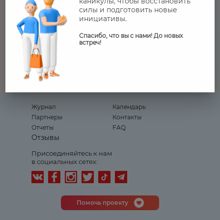
каникулы, чтобы восстановить
заявку на консультацию, мы выслушаем,
силы и подготовить новые
поддержим тебя.
инициативы.
⠀
Спасибо, что вы с нами! До новых
⠀
встреч!
При поддержке Фонда развития
социальных проектов
@samruk_kazyna_trust
Журнал
Календарь
Партнеры
Контакты
Отчеты
FAQ
Отзывы
Присоединяйтесь к нам
в социальных сетях:
Помочь проекту