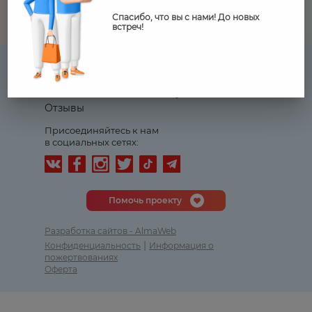
Спасибо, что вы с нами! До новых
встреч!
Журнал
Календарь
Партнеры
Контакты
Отчеты
FAQ
Отзывы
Присоединяйтесь к нам
в социальных сетях:
Помочь проекту
Разработка сайтов - AlmaWeb
|
Конфиденциальность
Информация о
пожертвованиях
Оферта