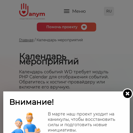
Меню
RU
Помочь проекту
Главная
/ Календарь мероприятий
Календарь
мероприятий
Календарь событий WD требует модуль
PHP Calendar для отображения событий.
Обратитесь к хостинг-провайдеру или
включите его вручную.
Внимание!
В марте наш проект уходит на
каникулы, чтобы восстановить
силы и подготовить новые
инициативы.