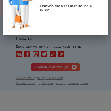
Спасибо, что вы с нами! До новых
встреч!
Журнал
Сұрақтарға жауаптар
Біздің серіктестер
Оқиғалар күнтізбесі
Байланыс
Пікірлер
Бізге әлеуметтік желілерде қосылыңыз:
Жобаға көмектесіңіз
Веб-сайтты дамыту - AlmaWeb
|
Құпиялылық
Қайырымдылық туралы ақпарат