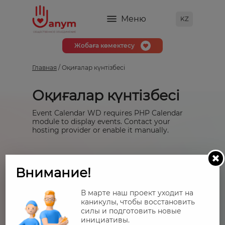
Меню
KZ
Жобаға көмектесу
Главная
/ Оқиғалар күнтізбесі
Оқиғалар күнтізбесі
Event Calendar WD requires PHP Calendar
module to display events. Contact your
hosting provider or enable it manually.
Внимание!
В марте наш проект уходит на
каникулы, чтобы восстановить
силы и подготовить новые
инициативы.