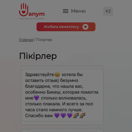
Меню
KZ
Жобаға көмектесу
Главная
/ Пікірлер
Пікірлер