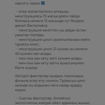
көрсету керек
егер жасөспірімнің алғашқы
менструациясы 15 жасқа дейін пайда
болмаса немесе 13 жасында сүт бездері
дамып басталмаса;
менструация кенеттен үш айдан астам
уақытқа тоқтады;
менструация циклі орнатылғаннан кейін
тұрақты емес;
менструация циклі 21 күннен аз немесе
40 күннен көп асады;
мен-лық қан кету жеті күннен асады;
мен-лық қан кету қатты ауырсынумен
бірге жүреді.
Әртүрлі факторлар қыздың гормондық
фонына әсер етуі мүмкін. Тұрақсыз цикл
кезінде ең алдымен неге назар аудару
керек:
Сыртқы факторлар. Қолайсыз
экологиялық жағдай әйел адамның жыныс