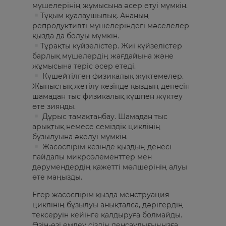
мүшелерінің жұмысына әсер етуі мүмкін.
Тұқым қуалаушылық. Ананың
репродуктивті мүшелеріндегі мәселелер
қызда да болуы мүмкін.
Тұрақты күйзелістер. Жиі күйзелістер
барлық мүшелердің жағдайына және
жұмысына теріс әсер етеді.
Күшейтілген физикалық жүктемелер.
Жыныстық жетілу кезінде қыздың денесін
шамадан тыс физикалық күшпен жүктеу
өте зиянды.
Дұрыс тамақтанбау. Шамадан тыс
арықтық немесе семіздік циклінің
бұзылуына әкелуі мүмкін.
Жасөспірім кезінде қыздың денесі
пайдалы микроэлементтер мен
дәрумендердің қажетті мөлшерінің алуы
өте маңызды.
Егер жасөспірім қызда менструация
циклінің бұзылуы анықталса, дәрігердің
тексеруін кейінге қалдыруға болмайды.
Өзін-өзі емдеу сіздің денсаулығыңызға