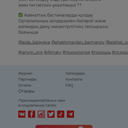
зиян тигізетінін ұмытпаңыз ??
Азаматтық бастамаларды қолдау
Орталығының қолдауымен Ақпарат және
қоғамдық даму министрлігінің тапсырысы
бойынша
@aida_balayeva
@shakhmardan_baimanov
@askhat_o
#janym_org
#Almaty
#психология
#помощь
#психо
Журнал
Календарь
Партнеры
Контакты
Отчеты
FAQ
Отзывы
Присоединяйтесь к нам
в социальных сетях: