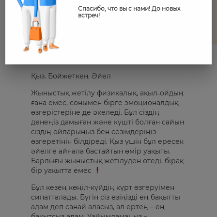
Спасибо, что вы с нами! До новых
встреч!
Қыз. Бойжеткен. Әйел
Жыныстық жетілу физикалық, ақыл˗ойдың
ғана емес, сонымен бірге эмоционалдық
өзгерістеріне де әкеледі. Бұл сіздің
денеңіз дамыған және күшті болған сайын
сіздің ойларыңыз бен сезімдеріңіз
өзгеретінін білдіреді. Қыз үшін бұл ересек
әйелге айнала бастайтын өмір уақыты.
Барлығы жыныстық жетілуден өтеді, бірақ
бір уақытта емес
Бұл кезең көңіл-күйдің күрт өзгеруімен
сипатталады. Бүгін сіз өзіңізді ең бақытты
адам деп санай аласыз, ал ертең – ең
бақытсыз адам. Уайымдамаңыз –