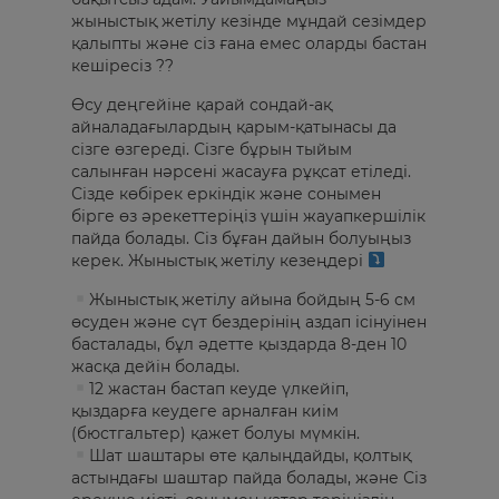
жыныстық жетілу кезінде мұндай сезімдер
қалыпты және сіз ғана емес оларды бастан
кешіресіз ??
Өсу деңгейіне қарай сондай-ақ
айналадағылардың қарым-қатынасы да
сізге өзгереді. Сізге бұрын тыйым
салынған нәрсені жасауға рұқсат етіледі.
Сізде көбірек еркіндік және сонымен
бірге өз әрекеттеріңіз үшін жауапкершілік
пайда болады. Сіз бұған дайын болуыңыз
керек. Жыныстық жетілу кезеңдері
Жыныстық жетілу айына бойдың 5-6 см
өсуден және сүт бездерінің аздап ісінуінен
басталады, бұл әдетте қыздарда 8-ден 10
жасқа дейін болады.
12 жастан бастап кеуде үлкейіп,
қыздарға кеудеге арналған киім
(бюстгальтер) қажет болуы мүмкін.
Шат шаштары өте қалыңдайды, қолтық
астындағы шаштар пайда болады, және Сіз