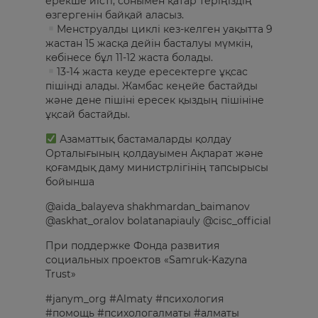
ерекше иісті, сонымен қатар теріңіздің
өзгергенін байқай аласыз.
Менструалды циклі кез-келген уақытта 9
жастан 15 жасқа дейін басталуы мүмкін,
көбінесе бұл 11-12 жаста болады.
13-14 жаста кеуде ересектерге ұқсас
пішінді алады. Жамбас кеңейе бастайды
және дене пішіні ересек қыздың пішініне
ұқсай бастайды.
Азаматтық бастамаларды қолдау
Орталығының қолдауымен Ақпарат және
қоғамдық даму министрлігінің тапсырысы
бойынша
@aida_balayeva shakhmardan_baimanov
@askhat_oralov bolatanapiauly @cisc_official
При поддержке Фонда развития
социальных проектов «Samruk-Kazyna
Trust»
#janym_org #Almaty #психология
#помощь #психологалматы #алматы