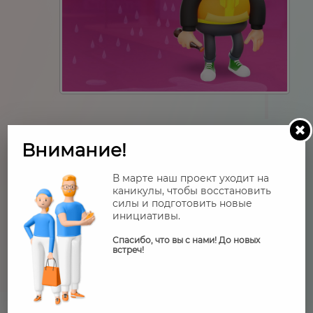
ВОТ ТАК МОЖЕТ ВЫГЛЯДЕТЬ ДЕПРЕССИЯ:
Внимание!
Душевная боль и грусть, которые не
проходят
В марте наш проект уходит на
Постоянная тревога
каникулы, чтобы восстановить
Социальная самоизоляция
силы и подготовить новые
Изменения в весе
инициативы.
Апатия — ничего не хочется делать
Ощущение «дыра в груди»
Спасибо, что вы с нами! До новых
встреч!
Нарушение менструального цикла
Хочется спрятаться под одеяло и не
вылезать целую вечность
Обязательно ищи поддержку у