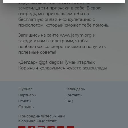
окружающих тебя людей, если ты
заметил_а эти признаки в себе. В свою
очередь, мы приглашаем тебя на
бесплатную онлайн-консультацию с
психологом, который сможет тебе помочь.
Запишись на сайте www.janym.org и
заходи к нам в телеграмм, чтобы
пообщаться со сверстниками и получить
полезные советы!
«Дегдар» @gf_degdar Гуманитарлық
Қорының қолдауымен жүзеге асырылады
Журнал
Календарь
Партнеры
Контакты
Отчеты
FAQ
Отзывы
Присоединяйтесь к нам
в социальных сетях: