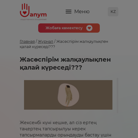
Меню
KZ
Жобаға көмектесу
Главная
/
Журнал
/ Жасөспірім жалқаулықпен
қалай күреседі???
Жасөспірім жалқаулықпен
қалай күреседі???
Жексенбі күні кешке, ал сіз ертең
таңертең тапсырылуы керек
тапсырмаларды орындауды бастау үшін