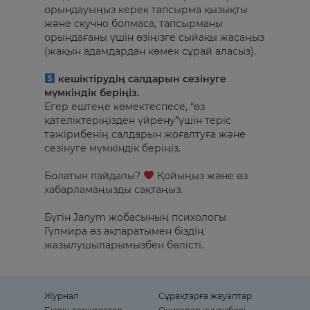
орындауыңыз керек тапсырма қызықты
және скучно болмаса, тапсырманы
орындағаны үшін өзіңізге сыйақы жасаңыз
(жақын адамдардан көмек сұрай аласыз).⁣⁣⠀
⁣⁣⠀
кешіктірудің салдарын сезінуге
мүмкіндік беріңіз. ⁣⁣
⠀
Егер ештеңе көмектеспесе, “өз
қателіктеріңізден үйрену”үшін теріс
тәжірибенің салдарын жоғалтуға және
сезінуге мүмкіндік беріңіз.⁣⁣⠀
⁣⁣⠀
Болатын пайдалы?
Қойыңыз және өз
хабарламаңызды сақтаңыз. ⁣⁣⠀
Бүгін Janym жобасының психологы
Гүлмира өз ақпаратымен біздің
жазылушыларымызбен бөлісті. ⁣⁣⠀
Журнал
Сұрақтарға жауаптар