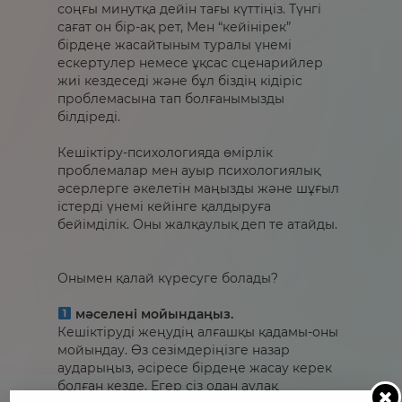
соңғы минутқа дейін тағы күттіңіз. Түнгі
сағат он бір-ақ рет, Мен “кейінірек”
бірдеңе жасайтыным туралы үнемі
ескертулер немесе ұқсас сценарийлер
жиі кездеседі және бұл біздің кідіріс
проблемасына тап болғанымызды
білдіреді.⁣⁣⠀
Кешіктіру-психологияда өмірлік
проблемалар мен ауыр психологиялық
әсерлерге әкелетін маңызды және шұғыл
істерді үнемі кейінге қалдыруға
бейімділік. Оны жалқаулық деп те атайды.
⁣⁣⠀
⁣⁣⠀
Онымен қалай күресуге болады? ⁣⁣⠀
⁣⁣⠀
мәселені мойындаңыз. ⁣⁣⠀
Кешіктіруді жеңудің алғашқы қадамы-оны
мойындау. Өз сезімдеріңізге назар
аударыңыз, әсіресе бірдеңе жасау керек
болған кезде. Егер сіз одан аулақ