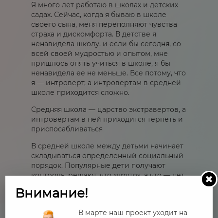
Я много лет работаю в школах и детских
садах. Сейчас, когда я бываю в школе
своего сына, меня переполняют чувства
страха и дискомфорта. В детстве я
ненавидела школу, и если бы сегодня, со
всей своей мудростью и опытом, мне
пришлось опять учиться в школе, я бы
ненавидела ее не меньше. Все потому, что
я — интроверт, а интровертам в средней
школе приходится сложно.
Средняя школа — царство экстравертов, а
интровертам в ней приходится терпеть и
приспосабливаться
В средней школе между детьми начинает
складываться определенный социальный
порядок. Популярные дети получают
контроль, решают, что «круто», а что — нет,
за ними остается последнее слово в
Внимание!
спорах. Интроверты становятся
«непопулярными» и лишаются права
В марте наш проект уходит на
голоса. Их умственные способности,