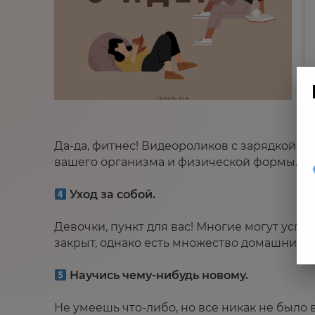
⁣⁣⠀
Да-да, фитнес! Видеороликов с зарядкой и
вашего организма и физической формы. ⁣⁣⠀
⁣⁣⠀
Уход за собой.⁣⁣⠀
⁣⁣⠀
Девочки, пункт для вас! Многие могут успе
закрыт, однако есть множество домашних пр
⁣⁣⠀
Научись чему-нибудь новому. ⁣⁣⠀
⁣⁣⠀
Не умеешь что-либо, но все никак не было в