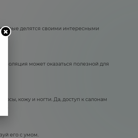
 которые делятся своими интересными
моизоляция может оказаться полезной для
лосы, кожу и ногти. Да, доступ к салонам
. ⁣⁣⠀
й его с умом.⁣⁣⠀