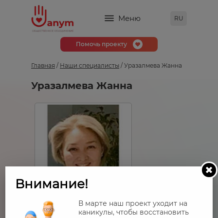
Меню
RU
Помочь проекту
Главная
/
Наши специалисты
/ Уразалмева Жанна
Уразалмева Жанна
Внимание!
В марте наш проект уходит на
каникулы, чтобы восстановить