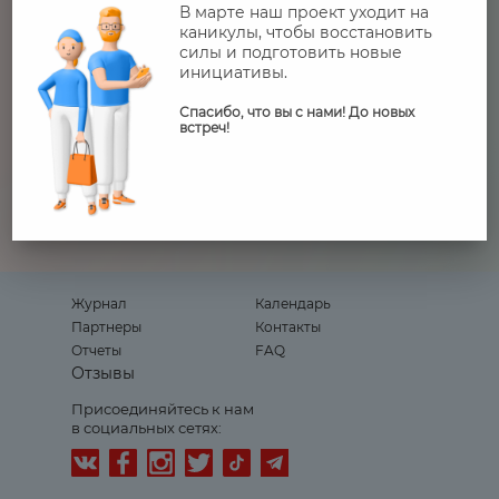
Президента Казахстана, направленные на
В марте наш проект уходит на
повышение конкурентоспособности
каникулы, чтобы восстановить
человеческого капитала и формирование
силы и подготовить новые
новой генерации казахстанцев.
инициативы.
Работа Фонда направлена на поддержку
Спасибо, что вы с нами! До новых
встреч!
талантливой молодежи, развитие
социальных проектов и гражданских
инициатив, развитие
конкурентоспособного экспертно-
аналитического центра.
Журнал
Календарь
Партнеры
Контакты
Отчеты
FAQ
Отзывы
Присоединяйтесь к нам
в социальных сетях: