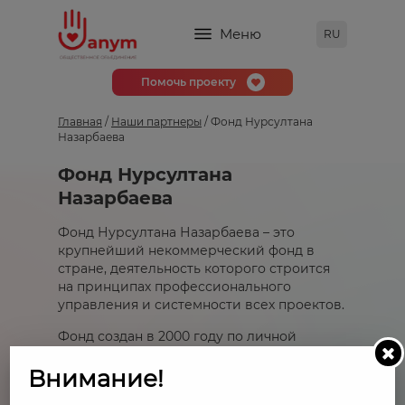
Меню
RU
Помочь проекту
Главная
/
Наши партнеры
/ Фонд Нурсултана
Назарбаева
Фонд Нурсултана
Назарбаева
Фонд Нурсултана Назарбаева – это
крупнейший некоммерческий фонд в
стране, деятельность которого строится
на принципах профессионального
управления и системности всех проектов.
Фонд создан в 2000 году по личной
инициативе Нурсултана Назарбаева.
Сегодня мы реализуем свои проекты, с
Внимание!
гордостью претворяя идеи Первого