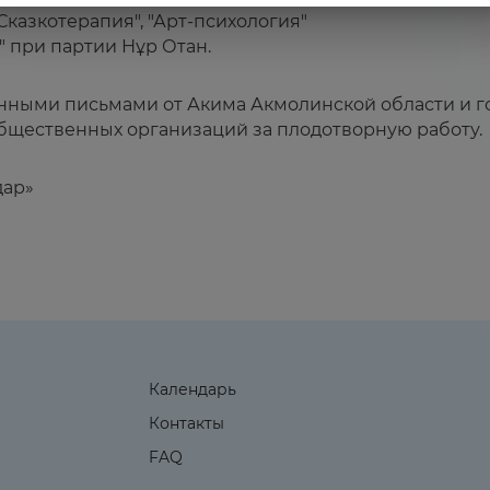
казкотерапия", "Арт-психология"
 при партии Нұр Отан.
нными письмами от Акима Акмолинской области и г
общественных организаций за плодотворную работу.
дар»
Календарь
Контакты
FAQ