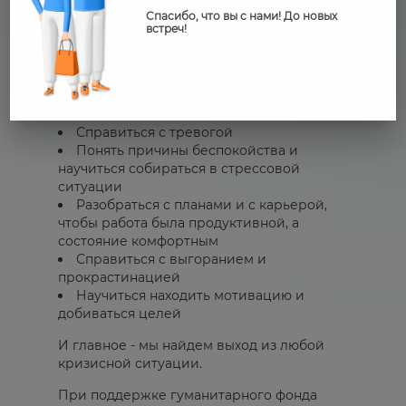
Принимала участие в играх
Спасибо, что вы с нами! До новых
NETWORKER
встреч!
КОНСУЛЬТАЦИЯ ПОМОЖЕТ ВАМ:
Наладить отношения с семьей,
друзьями
Найти себя, воплощать свои желания
Справиться с тревогой
Понять причины беспокойства и
научиться собираться в стрессовой
ситуации
Разобраться с планами и с карьерой,
чтобы работа была продуктивной, а
состояние комфортным
Справиться с выгоранием и
прокрастинацией
Научиться находить мотивацию и
добиваться целей
И главное - мы найдем выход из любой
кризисной ситуации.
При поддержке гуманитарного фонда