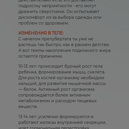
подростку неприятности - его могут
дразнить сверстники. Он испытывает
дискомфорт из-за выбора одежды или
проблем со здоровьем.
ИЗМЕНЕНИЯ В ТЕЛЕ:
С началом препубертата ты уже не
растешь так быстро, как в раннем детстве.
А вот темпы накопления подкожного жира
остаются прежними.
10-13 лет: происходит бурный рост тела
ребенка, формирование мышц, скелета.
Для роста костей организму необходим
кальций, для развития мышечной массы
— белок. Активный рост организма
сопровождается более активным
метаболизмом и расходом пищевых
веществ.
13-14 лет: усиленно формируются и
работают железы внутренней секреции,
идет гормональная перестройка.