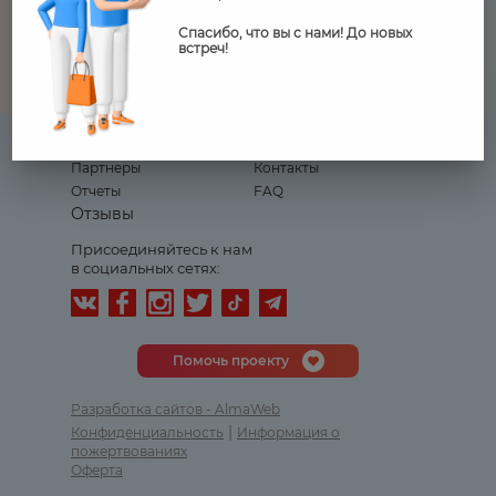
Спасибо, что вы с нами! До новых
Онлайн вебинар
встреч!
Журнал
Календарь
Партнеры
Контакты
Отчеты
FAQ
Отзывы
Присоединяйтесь к нам
в социальных сетях:
Помочь проекту
Разработка сайтов - AlmaWeb
|
Конфиденциальность
Информация о
пожертвованиях
Оферта