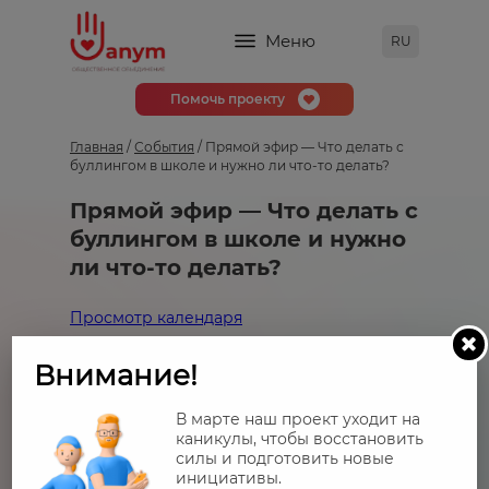
Меню
RU
Помочь проекту
Главная
/
События
/
Прямой эфир — Что делать с
буллингом в школе и нужно ли что-то делать?
Прямой эфир — Что делать с
буллингом в школе и нужно
ли что-то делать?
Просмотр календаря
2021-11-25
19:00 - 19:30
Внимание!
https://www.instagram.com/janym_parents/
В марте наш проект уходит на
каникулы, чтобы восстановить
силы и подготовить новые
инициативы.