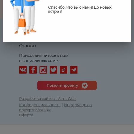
Спасибо, что вы с нами! До новых
встреч!
Журнал
Календарь
Партнеры
Контакты
Отчеты
FAQ
Отзывы
Присоединяйтесь к нам
в социальных сетях:
Помочь проекту
Разработка сайтов - AlmaWeb
|
Конфиденциальность
Информация о
пожертвованиях
Оферта