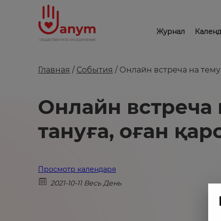
Журнал
Календ
Главная
/
События
/
Онлайн встреча на тему
Онлайн встреча
тануға, оған қа
Просмотр календаря
2021-10-11 Весь День