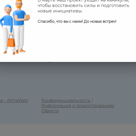
чтобы восстановить силы и подготовить
новые инициативы.
Спасибо, что вы с нами! До новых встреч!
Календарь
Контакты
FAQ
ов - AlmaWeb
Конфиденциальность
|
Информация о пожертвованиях
Оферта