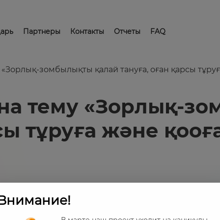
арь
Партнеры
Контакты
Отчеты
FAQ
 «Зорлық-зомбылықты қалай тануға, оған қарсы тұруғ
 на тему «Зорлық-з
рсы тұруға және қооғ
Внимание!
В марте наш проект уходит на каникулы,