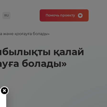
Помочь проекту
RU
а және қооғауға болады»
омбылықты қалай
ауға болады»