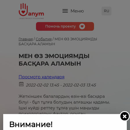
Меню
RU
Помочь проекту
Главная
/
События
/
МЕН ӨЗ ЭМОЦИЯМДЫ
БАСҚАРА АЛАМЫН
МЕН ӨЗ ЭМОЦИЯМДЫ
БАСҚАРА АЛАМЫН
Просмотр календаря
2022-02-02 13:45 - 2022-02-03 13:45
Жеткіншек балалардың өзін-өзі басқара
білуі - бұл тұлға болудың алғашқы қадамы.
Ішкі күйді реттеу тұлға үшін маңызды
психологиялық фактор, осыған
байланысты біз Сізді 2 – 3 ақпан
Внимание!
аралығында өтелетін марафонымызға